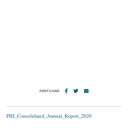
MENU
PIH_CONSOLIDATED_ANNUAL_REPORT_20
PARTILHAR
PIH_Consolidated_Annual_Report_2020