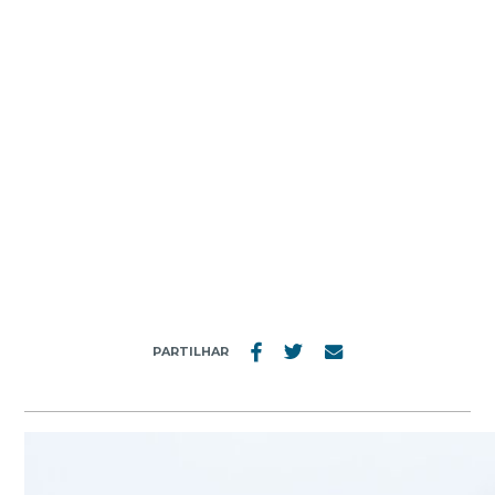
MENU
POUSADA SERRA DA ESTRELA NEVE
PARTILHAR