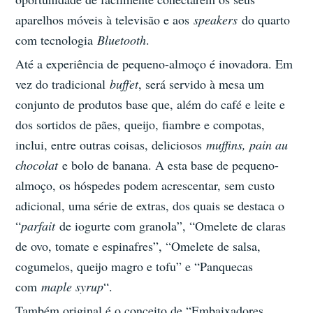
aparelhos móveis à televisão e aos
speakers
do quarto
com tecnologia
Bluetooth
.
Até a experiência de pequeno-almoço é inovadora. Em
vez do tradicional
buffet
, será servido à mesa um
conjunto de produtos base que, além do café e leite e
dos sortidos de pães, queijo, fiambre e compotas,
inclui, entre outras coisas, deliciosos
muffins, pain au
chocolat
e bolo de banana. A esta base de pequeno-
almoço, os hóspedes podem acrescentar, sem custo
adicional, uma série de extras, dos quais se destaca o
“
parfait
de iogurte com granola”, “Omelete de claras
de ovo, tomate e espinafres”, “Omelete de salsa,
cogumelos, queijo magro e tofu” e “Panquecas
com
maple syrup
“.
Também original é o conceito de “Embaixadores