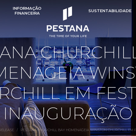
INFORMAÇÃO
SUSTENTABILIDADE
T
FINANCEIRA
ANA CHURCHIL
ENAGEIA WIN
RCHILL EM FEST
INAUGURAÇÃO
RELEASE
/
PESTANA CHURCHILL BAY HOMENAGEIA WINSTON CHURCHILL EM 