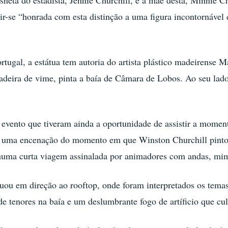
neta do estadista, Jennie Churchill, e a mãe desta, Minnie C
tir-se “honrada com esta distinção a uma figura incontornáve
rtugal, a estátua tem autoria do artista plástico madeirense
deira de vime, pinta a baía de Câmara de Lobos. Ao seu lado
evento que tiveram ainda a oportunidade de assistir a momen
e uma encenação do momento em que Winston Churchill pintou
numa curta viagem assinalada por animadores com andas, mimo
nuou em direção ao rooftop, onde foram interpretados os te
e tenores na baía e um deslumbrante fogo de artíficio que cu