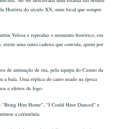
hurchill. Ao ver descerrada uma estátua em bronze
l da História do século XX, num local que sempre
 Martim Velosa e reproduz o momento histórico, em
, existe uma outra cadeira que convida, quem por
tos de animação de rua, pela equipa do Casino da
 a baía. Uma réplica do carro usado na época
s e efeitos de fogo.
mas “Bring Him Home”, “I Could Have Danced” e
lminou a cerimónia.