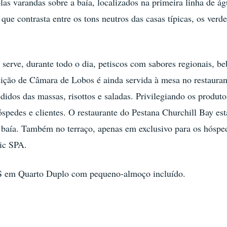
s varandas sobre a baía, localizados na primeira linha de águ
 que contrasta entre os tons neutros das casas típicas, os verd
serve, durante todo o dia, petiscos com sabores regionais, be
radição de Câmara de Lobos é ainda servida à mesa no restaur
didos das massas, risottos e saladas. Privilegiando os produt
óspedes e clientes. O restaurante do Pestana Churchill Bay es
 a baía. Também no terraço, apenas em exclusivo para os hósp
ic SPA.
OS em Quarto Duplo com pequeno-almoço incluído.