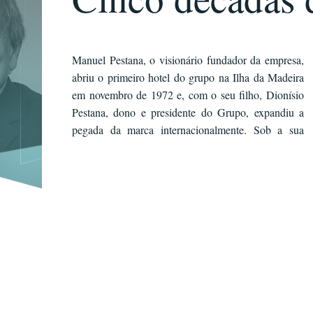
Manuel Pestana, o visionário fundador da empresa,
liderança, a premiada marca Pestana tornou-se um
abriu o primeiro hotel do grupo na Ilha da Madeira
dedicado guardião da cultura e do património
em novembro de 1972 e, com o seu filho, Dionísio
portugueses, bem como um grupo hoteleiro inovador
Pestana, dono e presidente do Grupo, expandiu a
pegada da marca internacionalmente. Sob a sua