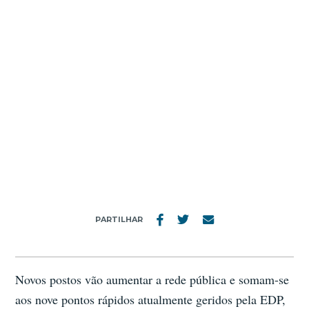
MENU
EDP INSTALA ATÉ 50 PONTOS DE
CARREGAMENTO ELÉTRICOS NA REDE
PESTANA HOTEL GROUP
PARTILHAR
Novos postos vão aumentar a rede pública e somam-se
aos nove pontos rápidos atualmente geridos pela EDP,